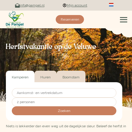
info@pampel.nl
Mijn account
Deutsch
Reserveren
Herfstvakantie op de Veluwe
Kamperen
Huren
Boomstam
2 personen
Zoeken
Niets is lekkerder dan even weg uit de dagelijkse sleur. Beleef de herfst in