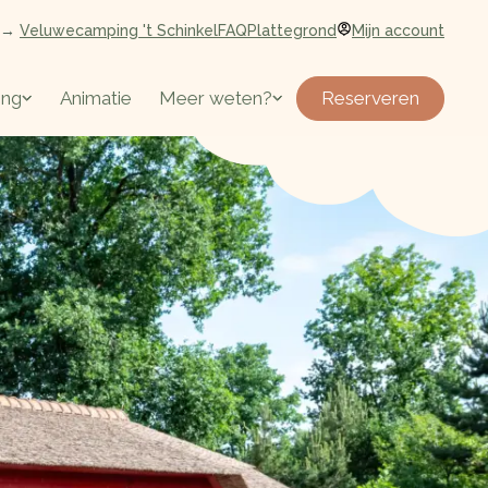
→
Veluwecamping 't Schinkel
FAQ
Plattegrond
Mijn account
Reserveren
ing
Animatie
Meer weten?