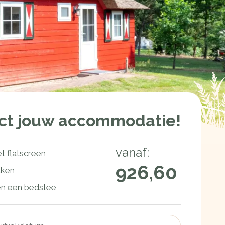
ect jouw accommodatie!
vanaf:
 flatscreen
926,60
uken
en een bedstee