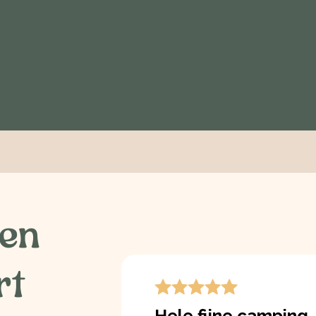
ten
rt
Hele fijne camping