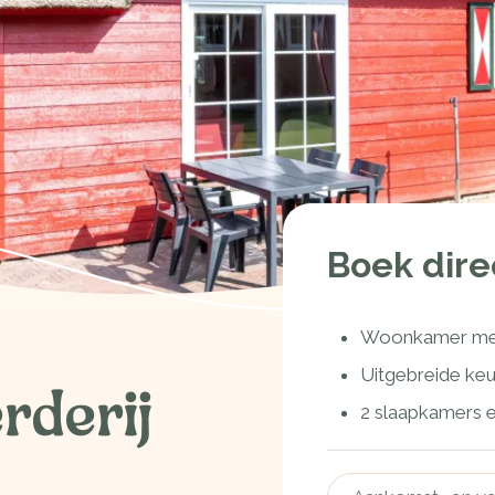
Boek dir
Woonkamer met
Uitgebreide ke
rderij
2 slaapkamers 