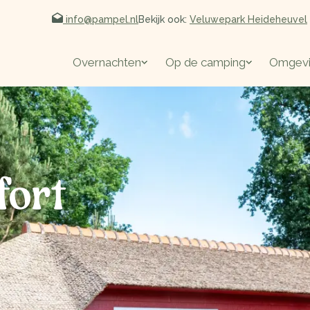
info@pampel.nl
Bekijk ook:
Veluwepark Heideheuvel
Overnachten
Op de camping
Omgev
fort