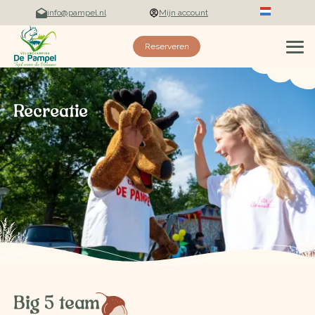
info@pampel.nl
Mijn account
Deutsch
Reserveren
Recreatie
Big 5 team