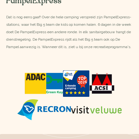
PampelExpress
Dat is nog eens gaaf! Over de hele camping verspreid zijn PampelExpress-
stations, waar het Big 5 team de kids op komen halen. 6 dagen in de week
doet De PampelExpress een andere ronde. In elk sanitairgebouw hangt de
dienstregeling. De PampelExpress rijdt als het Big 5 team ook op De
Pampel aanwezig is. Wanneer dit is, ziet u bij onze recreatieprogramma's.