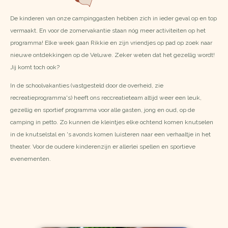
De kinderen van onze campinggasten hebben zich in ieder geval op en top
vermaakt. En voor de zomervakantie staan nóg meer activiteiten op het
programma! Elke week gaan Rikkie en zijn vriendjes op pad op zoek naar
nieuwe ontdekkingen op de Veluwe. Zeker weten dat het gezellig wordt!
Jij komt toch ook?
In de schoolvakanties (vastgesteld door de overheid, zie
recreatieprogramma's
) heeft ons reccreatieteam altijd weer een leuk,
gezellig en sportief programma voor alle gasten, jong en oud, op de
camping in petto. Zo kunnen de kleintjes elke ochtend komen knutselen
in de knutselstal en 's avonds komen luisteren naar een verhaaltje in het
theater. Voor de oudere kinderenzijn er allerlei spellen en sportieve
evenementen.