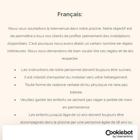
Français:
Nous vous souhaitons la bienvenue dans notre piscine. Notre objectif est
de permettre à tous nos clients de profiter pleinement des installations
disponibles. C’est pourquoi nous avons établi un certain nombre de règles
intérieures. Nous vous demandons de bien vouloir lire ces règles et de les
respecter.
Les instructions de notre personnel doivent toujours être suivies.
Il est interdit d’emporter du mobilier vers votre hébergement.
Toute forme de violence verbale et/ou physique ne sera pas
tolérée.
Veuillez garder les enfants ne sachant pas nager à portée de main
en permanence.
Les enfants jusqu’à l’âge de 10 ans doivent toujours être
accompagnés dans la piscine par une personne âgée de 18 ans ou
plus. Lors de l’accompagnement d’enfants sans diplôme de
natation, un maximum de deux enfants par adulte est autorisé.