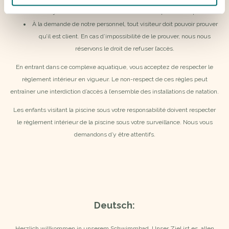
Les objets en verre sont interdits dans le complexe de la piscine.
À la demande de notre personnel, tout visiteur doit pouvoir prouver
qu’il est client. En cas d’impossibilité de le prouver, nous nous
réservons le droit de refuser l’accès.
En entrant dans ce complexe aquatique, vous acceptez de respecter le
règlement intérieur en vigueur. Le non-respect de ces règles peut
entraîner une interdiction d’accès à l’ensemble des installations de natation.
Les enfants visitant la piscine sous votre responsabilité doivent respecter
le règlement intérieur de la piscine sous votre surveillance. Nous vous
demandons d’y être attentifs.
Deutsch:
Herzlich willkommen in unserem Schwimmbad. Unser Ziel ist es, allen