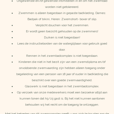
Ongewenste en/of gewenste intimiteiten in en om het zwembad
worden niet getolereerd.
Zwemmen is alleen toegestaan in gepaste badkleding. Dames:
Badpak of bikini, Heren: Zwemshort- boxer of slip.
Verplicht douchen voor het zwemmen.
Er wordt geen toezicht gehouden op de zwemmers!
Duiken is niet toegestaan!
Lees de instructieborden van de waterglijbaan voor gebruik goed
door.
Rennen in het zwembadcomplex is niet toegestaan.
Kinderen die niet in het bezit zijn van een zwemdiploma en/of
onvoldoende zwemvaarding zijn hebben alleen toegang onder
begeleiding van een persoon van 18 jaar of ouder in badkleding die
beschikt over een goede zwemvaardigheid.
Glaswerk is niet toegestaan in het zwembadcomplex.
Op verzoek van onze medewerkers moet een bezoeker altijd aan
kunnen tonen dat hij/zij gast is. Bij het niet kunnen aantonen
behouden wij het recht om de toegang te ontzeggen.
Met het betreden van dit zwemcomplex geeft u aan zich te houden aan de