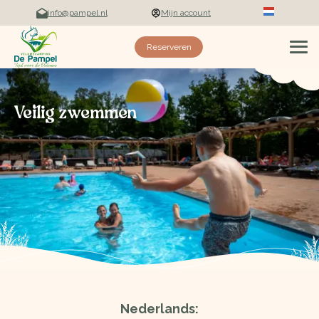
info@pampel.nl
Mijn account
Deutsch
Reserveren
Veilig zwemmen
Nederlands: