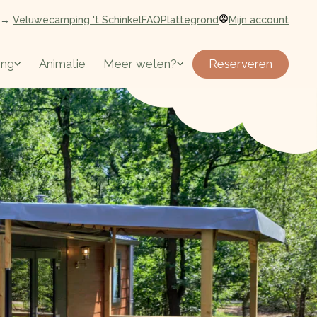
→
Veluwecamping 't Schinkel
FAQ
Plattegrond
Mijn account
Reserveren
ing
Animatie
Meer weten?