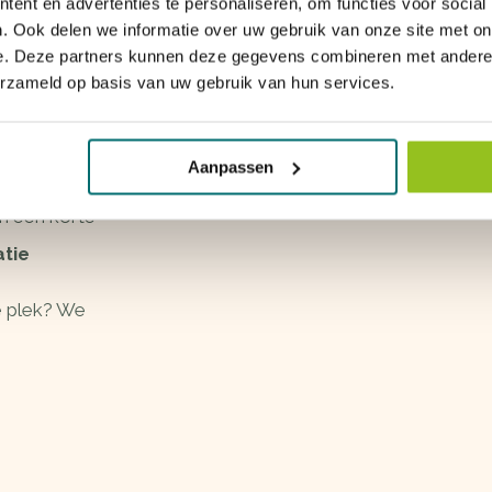
ent en advertenties te personaliseren, om functies voor social
t hele
. Ook delen we informatie over uw gebruik van onze site met on
n volop
e. Deze partners kunnen deze gegevens combineren met andere i
erzameld op basis van uw gebruik van hun services.
erk en
Aanpassen
en een korte
atie
e plek? We