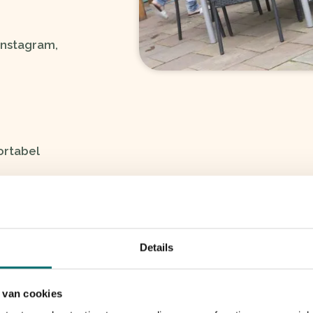
Instagram,
ortabel
ent op
Details
 van cookies
bruikmaken