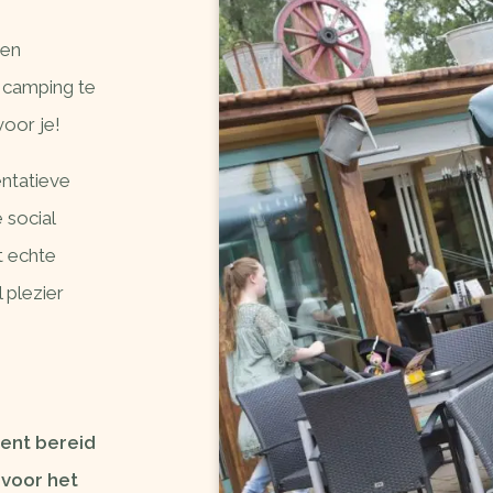
 en
n camping te
oor je!
ntatieve
 social
t echte
 plezier
ent bereid
voor het