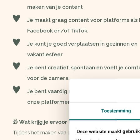
maken van je content
Je maakt graag content voor platforms als 
Facebook en/of TikTok.
Je kunt je goed verplaatsen in gezinnen en
vakantiesfeer
Je bent creatief, spontaan en voelt je comf
voor de camera
Je bent vaardig met het posten van je cont
onze platformen
Toestemming
🎁
Wat krijg je ervoor terug?
Deze website maakt gebruik
Tijdens het maken van de content mag jij
gratis ge