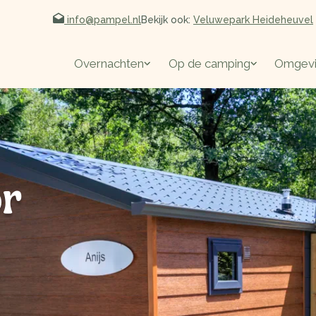
info@pampel.nl
Bekijk ook:
Veluwepark Heideheuvel
Overnachten
Op de camping
Omgev
or