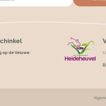
chinkel
g op de Veluwe:
U
B
Algem