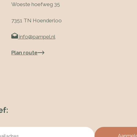
Woeste hoefweg 35
7351 TN Hoenderloo
info@pampel.nl
Plan route
ef: