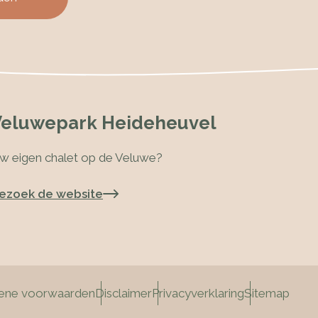
Veluwepark Heideheuvel
w eigen chalet op de Veluwe?
ezoek de website
ene voorwaarden
Disclaimer
Privacyverklaring
Sitemap