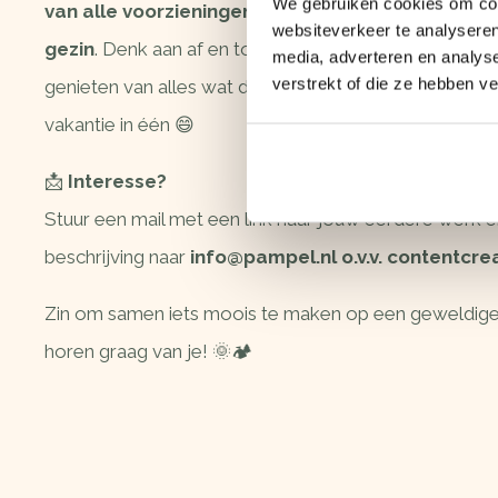
We gebruiken cookies om cont
van alle voorzieningen van de camping – voor he
websiteverkeer te analyseren
gezin
. Denk aan af en toe overnachten, faciliteiten e
media, adverteren en analys
verstrekt of die ze hebben v
genieten van alles wat de camping te bieden heeft. W
vakantie in één 😄
📩
Interesse?
Stuur een mail met een link naar jouw eerdere werk 
beschrijving naar
info@pampel.nl
o.v.v. contentcre
Zin om samen iets moois te maken op een geweldig
horen graag van je! 🌞🏕️