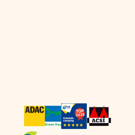
Marlies van der Plas
07 aug 2026
5 sterren ANWB topcaming