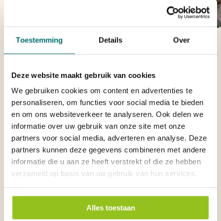
wilt ontspannen te midden van prachtige landschappen, de Veluwe biedt
voor elk wat wils. We lichten enkele van de meest populaire activiteiten
uit, zodat je het meeste uit je verblijf bij De Pampel kunt halen:
Toestemming
Details
Over
Deze website maakt gebruik van cookies
Fietsen in het Nationale Park De Hoge Veluwe
We gebruiken cookies om content en advertenties te
personaliseren, om functies voor social media te bieden
en om ons websiteverkeer te analyseren. Ook delen we
Kröller-Müller Museum
informatie over uw gebruik van onze site met onze
partners voor social media, adverteren en analyse. Deze
partners kunnen deze gegevens combineren met andere
De Veluwezoom
informatie die u aan ze heeft verstrekt of die ze hebben
verzameld op basis van uw gebruik van hun services.
Dagje weg naar Apeldoorn of Arnhem
Alles toestaan